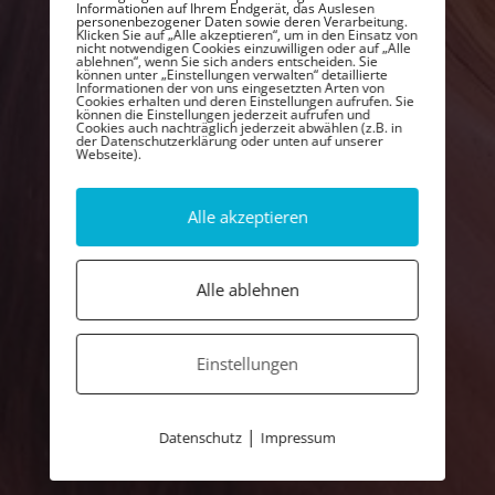
Creative Mind
Informationen auf Ihrem Endgerät, das Auslesen
personenbezogener Daten sowie deren Verarbeitung.
Klicken Sie auf „Alle akzeptieren“, um in den Einsatz von
nicht notwendigen Cookies einzuwilligen oder auf „Alle
ablehnen“, wenn Sie sich anders entscheiden. Sie
But I must explain to you how all this mistaken
können unter „Einstellungen verwalten“ detaillierte
Informationen der von uns eingesetzten Arten von
Cookies erhalten und deren Einstellungen aufrufen. Sie
idea of denouncing pleasure and praising pain
können die Einstellungen jederzeit aufrufen und
Cookies auch nachträglich jederzeit abwählen (z.B. in
was born and I will give you a complete
der Datenschutzerklärung oder unten auf unserer
Webseite).
account of the system, and expound
Alle akzeptieren
Alle ablehnen
Einstellungen
|
Datenschutz
Impressum