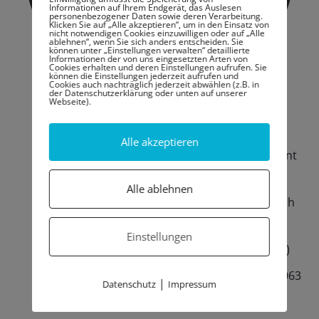
Informationen auf Ihrem Endgerät, das Auslesen
personenbezogener Daten sowie deren Verarbeitung.
Klicken Sie auf „Alle akzeptieren“, um in den Einsatz von
nicht notwendigen Cookies einzuwilligen oder auf „Alle
ablehnen“, wenn Sie sich anders entscheiden. Sie
können unter „Einstellungen verwalten“ detaillierte
Informationen der von uns eingesetzten Arten von
Cookies erhalten und deren Einstellungen aufrufen. Sie
können die Einstellungen jederzeit aufrufen und
Cookies auch nachträglich jederzeit abwählen (z.B. in
der Datenschutzerklärung oder unten auf unserer
Webseite).
Emanuel Gramlich
Alle akzeptieren
Fachwirt für Reinigung und Hygienemanagent
(IRHT)
Alle ablehnen
staatl. geprüfter Desinfektor, zertifiziert nach
EN ISO/IEC 17024
Einstellungen
Hygienebeauftragter (Pflege & Gesundheit)
Fachkraft für Hygienesicherung gem. DIN 13063
|
Datenschutz
Impressum