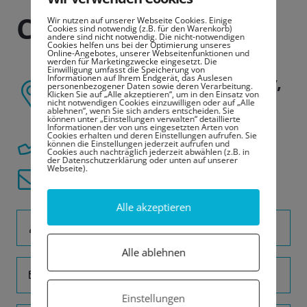
Contact Us
Wir nutzen auf unserer Webseite Cookies. Einige
Cookies sind notwendig (z.B. für den Warenkorb)
andere sind nicht notwendig. Die nicht-notwendigen
Cookies helfen uns bei der Optimierung unseres
Online-Angebotes, unserer Webseitenfunktionen und
werden für Marketingzwecke eingesetzt. Die
Einwilligung umfasst die Speicherung von
1600 Amphitheatre Parkway,
Informationen auf Ihrem Endgerät, das Auslesen
personenbezogener Daten sowie deren Verarbeitung.
Klicken Sie auf „Alle akzeptieren“, um in den Einsatz von
Mountain View, CA 94043
nicht notwendigen Cookies einzuwilligen oder auf „Alle
ablehnen“, wenn Sie sich anders entscheiden. Sie
können unter „Einstellungen verwalten“ detaillierte
Informationen der von uns eingesetzten Arten von
Cookies erhalten und deren Einstellungen aufrufen. Sie
+321 123 4567
können die Einstellungen jederzeit aufrufen und
Cookies auch nachträglich jederzeit abwählen (z.B. in
der Datenschutzerklärung oder unten auf unserer
Webseite).
info@example.com
Alle akzeptieren
Name
Alle ablehnen
Email *
Einstellungen